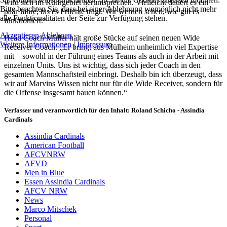
wird sich im Ruhrgebiet herumsprechen. Vielleicht dauert es ein
Bitte beachten Sie, dass bei einer Ablehnung womöglich nicht mehr
paar Jahre, bis es Früchte trägt. Wir werden sehen, wie gut es
alle Funktionalitäten der Seite zur Verfügung stehen.
funktioniert.“
Akzeptieren
Ablehnen
Head Coach Müller hält große Stücke auf seinen neuen Wide
Weitere Informationen
|
Impressum
Receiver Coach: „Er bringt aus Mülheim unheimlich viel Expertise
mit – sowohl in der Führung eines Teams als auch in der Arbeit mit
einzelnen Units. Uns ist wichtig, dass sich jeder Coach in den
gesamten Mannschaftsteil einbringt. Deshalb bin ich überzeugt, dass
wir auf Marvins Wissen nicht nur für die Wide Receiver, sondern für
die Offense insgesamt bauen können.“
Verfasser und verantwortlich für den Inhalt: Roland Schicho - Assindia
Cardinals
Assindia Cardinals
American Football
AFCVNRW
AFVD
Men in Blue
Essen Assindia Cardinals
AFCV NRW
News
Marco Mitschek
Personal