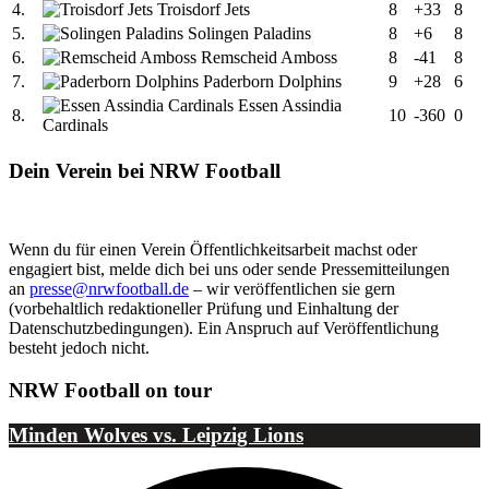
4.
Troisdorf Jets
8
+33
8
5.
Solingen Paladins
8
+6
8
6.
Remscheid Amboss
8
-41
8
7.
Paderborn Dolphins
9
+28
6
Essen Assindia
8.
10
-360
0
Cardinals
Dein Verein bei NRW Football
Wenn du für einen Verein Öffentlichkeitsarbeit machst oder
engagiert bist, melde dich bei uns oder sende Pressemitteilungen
an
presse@nrwfootball.de
– wir veröffentlichen sie gern
(vorbehaltlich redaktioneller Prüfung und Einhaltung der
Datenschutzbedingungen). Ein Anspruch auf Veröffentlichung
besteht jedoch nicht.
NRW Football on tour
Minden Wolves vs. Leipzig Lions