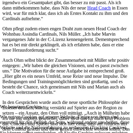
irgendwo ein Gesamtpaket gibt, das besser zu mir passt. Als ich
dann mitbekommen habe, dass Nils der neue
Head Coach
in Essen
wird, war für mich klar, dass ich als Erstes Kontakt zu ihm und den
Cardinals aufnehme.“
Ohm pflegt zudem einen engen Draht zum neuen Head Coach der
Wohnbau Assindia Cardinals, Nils Müller. „Ich habe Marvin
vergangenes Jahr in der C-Lizenz kennengelernt. Dementsprechend
hat es bei mir direkt geklingelt, als ich erfahren habe, dass er eine
neue Herausforderung sucht.“
Auch Ohm selbst blickt der Zusammenarbeit mit Müller sehr positiv
entgegen: „Wir haben die gleichen Visionen, und es passt zwischen
uns.“
Die Motivation für die neue Aufgabe ist entsprechend groß.
„Hier gibt es ein neues Umfeld, neue Reize und neue Impulse. Die
Bedingungen und Trainingsmöglichkeiten sind großartig, und es
besteht die Chance, sich gemeinsam mit Nils und Marian auch als
Coach weiterzuentwickeln.“
In den Gesprächen wurde auch die neue sportliche Philosophie der
Wir benutzen Cookies
Essener deutlich, künftig verstärkt auf Spieler aus der Region zu
setzen – ein Ansatz, den Ohm voll mitträgt. „Auch in Mülheim habe
Wir nutzen Cookies auf unserer Website. Einige von ihnen sind
ich nie mit Imports gearbeitet, daher stellt das für mich kein Problem
essenziell für den Betrieb der Seite, während andere uns helfen, diese
dar. Coaches und Spieler sind sich hier einig, dass auf Athleten aus
Website und die Nutzererfahrung zu verbessern (Tracking Cookies).
dem Umfeld gesetzt und diese gezielt entwickelt werden sollen. Das
Sie können selbst entscheiden, ob Sie die Cookies zulassen möchten.