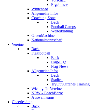
Vorschau
Ergebnisse
Whitehead
Allgemeine Infos
Coaching Zone
Back
Football Camps
Weiterbildung
GreenMachine
Nationalmannschaft
Vereine
Back
Flagfootball
Back
Flag-Liga
Flag-News
Allgemeine Infos
Back
Stadien
TryOut/Offenes Training
Wichtig für Vereine
NRW - CoachBörse
Auswahlteams
Cheerleading
Back