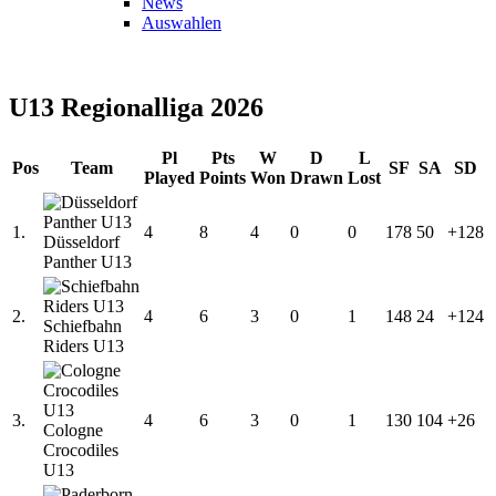
News
Auswahlen
U13 Regionalliga 2026
Pl
Pts
W
D
L
Pos
Team
SF
SA
SD
Played
Points
Won
Drawn
Lost
1.
4
8
4
0
0
178
50
+128
Düsseldorf
Panther U13
2.
4
6
3
0
1
148
24
+124
Schiefbahn
Riders U13
3.
4
6
3
0
1
130
104
+26
Cologne
Crocodiles
U13