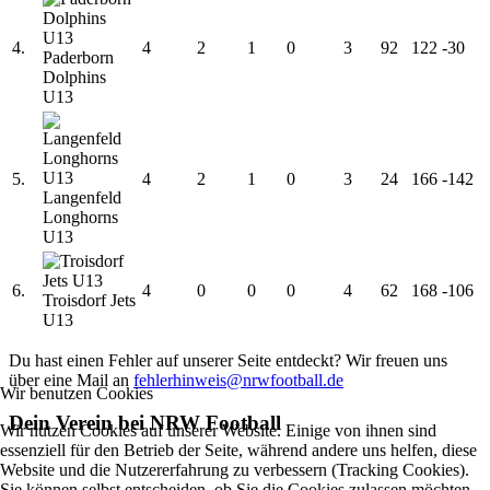
4.
4
2
1
0
3
92
122
-30
Paderborn
Dolphins
U13
5.
4
2
1
0
3
24
166
-142
Langenfeld
Longhorns
U13
6.
4
0
0
0
4
62
168
-106
Troisdorf Jets
U13
Du hast einen Fehler auf unserer Seite entdeckt? Wir freuen uns
über eine Mail an
fehlerhinweis@nrwfootball.de
Wir benutzen Cookies
Dein Verein bei NRW Football
Wir nutzen Cookies auf unserer Website. Einige von ihnen sind
essenziell für den Betrieb der Seite, während andere uns helfen, diese
Website und die Nutzererfahrung zu verbessern (Tracking Cookies).
Sie können selbst entscheiden, ob Sie die Cookies zulassen möchten.