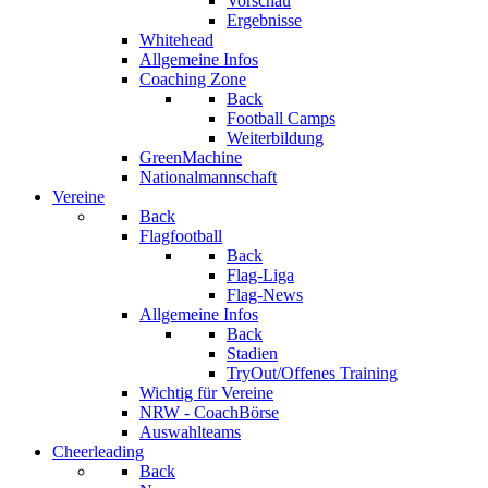
Vorschau
Ergebnisse
Whitehead
Allgemeine Infos
Coaching Zone
Back
Football Camps
Weiterbildung
GreenMachine
Nationalmannschaft
Vereine
Back
Flagfootball
Back
Flag-Liga
Flag-News
Allgemeine Infos
Back
Stadien
TryOut/Offenes Training
Wichtig für Vereine
NRW - CoachBörse
Auswahlteams
Cheerleading
Back