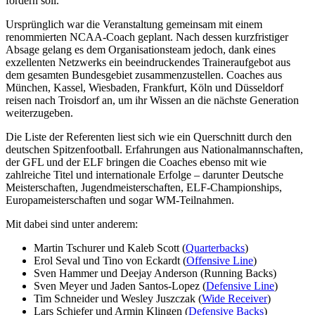
fördern soll.
Ursprünglich war die Veranstaltung gemeinsam mit einem
renommierten NCAA-Coach geplant. Nach dessen kurzfristiger
Absage gelang es dem Organisationsteam jedoch, dank eines
exzellenten Netzwerks ein beeindruckendes Traineraufgebot aus
dem gesamten Bundesgebiet zusammenzustellen. Coaches aus
München, Kassel, Wiesbaden, Frankfurt, Köln und Düsseldorf
reisen nach Troisdorf an, um ihr Wissen an die nächste Generation
weiterzugeben.
Die Liste der Referenten liest sich wie ein Querschnitt durch den
deutschen Spitzenfootball. Erfahrungen aus Nationalmannschaften,
der GFL und der ELF bringen die Coaches ebenso mit wie
zahlreiche Titel und internationale Erfolge – darunter Deutsche
Meisterschaften, Jugendmeisterschaften, ELF-Championships,
Europameisterschaften und sogar WM-Teilnahmen.
Mit dabei sind unter anderem:
Martin Tschurer und Kaleb Scott (
Quarterbacks
)
Erol Seval und Tino von Eckardt (
Offensive Line
)
Sven Hammer und Deejay Anderson (Running Backs)
Sven Meyer und Jaden Santos-Lopez (
Defensive Line
)
Tim Schneider und Wesley Juszczak (
Wide Receiver
)
Lars Schiefer und Armin Klingen (
Defensive Backs
)