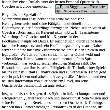
haben ihm einen Ruf als einer der besten Personal Quarterback
Coaches in Europa eingebracht.
Björn Siggelkow - Foto: privat
Er gilt als der Spezialist für
Wurftechnik und er ist bekannt für seine methodische
Herangehensweise und seine Fähigkeit, individuell auf die
Bedürfnisse seiner Schützlinge einzugehen. Neben seiner Arbeit als
Coach ist Björn auch als Referent aktiv, gibt z. B. Teaminterne
Workshops für Coaches und hält Keynotes in der
Footballwelthauptstadt Dallas. Er zeichnet sich durch seine hohe
fachliche Kompetenz und sein Einfühlungsvermögen aus. Dabei
setzt er auf eine intensive Zusammenarbeit mit seinen Spielern und
legt großen Wert darauf, dass sie sich in seiner Obhut wohl und
sicher fühlen. Nur so kann er sie auch mental auf das Spiel
vorbereiten, was auch zu seinen absoluten Stärken zählt. Die
Besonderheit von ihm ist seine Fähigkeit, die Technik seiner Spieler
bis ins kleinste Detail zu analysieren und zu verbessern. Dabei geht
er sehr präzise vor und arbeitet mit zeitgemäßen Methoden und den
neusten Information von aller höchstem Level, um seine
Quarterbacks bestmöglich zu unterstützen.
Insgesamt lässt sich sagen, dass Björn ein äußerst kompetenter und
erfolgreicher Quarterback Coach und Innovator ist. Sein Wissen und
seine Erfahrung im Bereich des modernen Quarterback Trainings
machen ihn zu einer wichtigen Persönlichkeit in der Branche, die