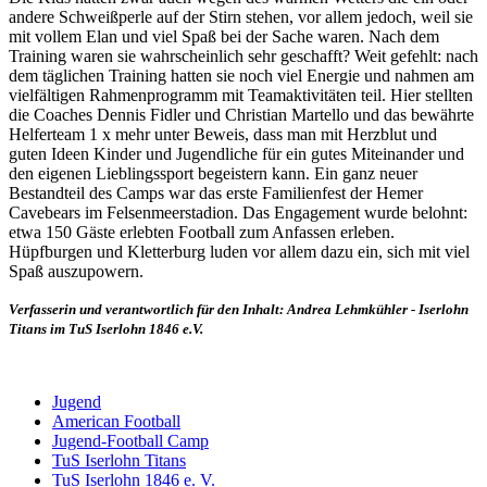
andere Schweißperle auf der Stirn stehen, vor allem jedoch, weil sie
mit vollem Elan und viel Spaß bei der Sache waren. Nach dem
Training waren sie wahrscheinlich sehr geschafft? Weit gefehlt: nach
dem täglichen Training hatten sie noch viel Energie und nahmen am
vielfältigen Rahmenprogramm mit Teamaktivitäten teil. Hier stellten
die Coaches Dennis Fidler und Christian Martello und das bewährte
Helferteam 1 x mehr unter Beweis, dass man mit Herzblut und
guten Ideen Kinder und Jugendliche für ein gutes Miteinander und
den eigenen Lieblingssport begeistern kann. Ein ganz neuer
Bestandteil des Camps war das erste Familienfest der Hemer
Cavebears im Felsenmeerstadion. Das Engagement wurde belohnt:
etwa 150 Gäste erlebten Football zum Anfassen erleben.
Hüpfburgen und Kletterburg luden vor allem dazu ein, sich mit viel
Spaß auszupowern.
Verfasserin und verantwortlich für den Inhalt: Andrea Lehmkühler - Iserlohn
Titans im TuS Iserlohn 1846 e.V.
Jugend
American Football
Jugend-Football Camp
TuS Iserlohn Titans
TuS Iserlohn 1846 e. V.