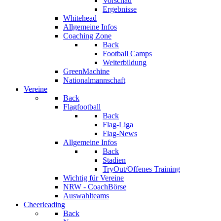
Vorschau
Ergebnisse
Whitehead
Allgemeine Infos
Coaching Zone
Back
Football Camps
Weiterbildung
GreenMachine
Nationalmannschaft
Vereine
Back
Flagfootball
Back
Flag-Liga
Flag-News
Allgemeine Infos
Back
Stadien
TryOut/Offenes Training
Wichtig für Vereine
NRW - CoachBörse
Auswahlteams
Cheerleading
Back