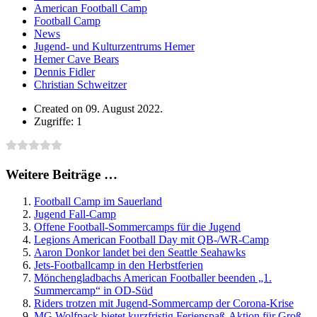
American Football Camp
Football Camp
News
Jugend- und Kulturzentrums Hemer
Hemer Cave Bears
Dennis Fidler
Christian Schweitzer
Created on 09. August 2022.
Zugriffe: 1
Weitere Beiträge …
Football Camp im Sauerland
Jugend Fall-Camp
Offene Football-Sommercamps für die Jugend
Legions American Football Day mit QB-/WR-Camp
Aaron Donkor landet bei den Seattle Seahawks
Jets-Footballcamp in den Herbstferien
Mönchengladbachs American Footballer beenden „1.
Summercamp“ in OD-Süd
Riders trotzen mit Jugend-Sommercamp der Corona-Krise
MG Wolfpack bietet kurzfristig Ferienspaß-Aktion für Groß