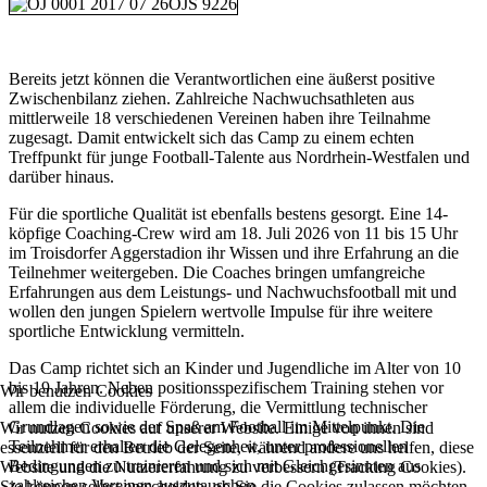
Bereits jetzt können die Verantwortlichen eine äußerst positive
Zwischenbilanz ziehen. Zahlreiche Nachwuchsathleten aus
mittlerweile 18 verschiedenen Vereinen haben ihre Teilnahme
zugesagt. Damit entwickelt sich das Camp zu einem echten
Treffpunkt für junge Football-Talente aus Nordrhein-Westfalen und
darüber hinaus.
Für die sportliche Qualität ist ebenfalls bestens gesorgt. Eine 14-
köpfige Coaching-Crew wird am 18. Juli 2026 von 11 bis 15 Uhr
im Troisdorfer Aggerstadion ihr Wissen und ihre Erfahrung an die
Teilnehmer weitergeben. Die Coaches bringen umfangreiche
Erfahrungen aus dem Leistungs- und Nachwuchsfootball mit und
wollen den jungen Spielern wertvolle Impulse für ihre weitere
sportliche Entwicklung vermitteln.
Das Camp richtet sich an Kinder und Jugendliche im Alter von 10
bis 19 Jahren. Neben positionsspezifischem Training stehen vor
Wir benutzen Cookies
allem die individuelle Förderung, die Vermittlung technischer
Grundlagen sowie der Spaß am Football im Mittelpunkt. Die
Wir nutzen Cookies auf unserer Website. Einige von ihnen sind
Teilnehmer erhalten die Gelegenheit, unter professionellen
essenziell für den Betrieb der Seite, während andere uns helfen, diese
Bedingungen zu trainieren und sich mit Gleichgesinnten aus
Website und die Nutzererfahrung zu verbessern (Tracking Cookies).
zahlreichen Vereinen auszutauschen.
Sie können selbst entscheiden, ob Sie die Cookies zulassen möchten.