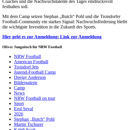
Coaches und die Nachwuchstalente des Tages eindrucksvoll
festhalten soll.
Mit dem Camp setzen Stephan „Butch“ Pohl und die Troisdorfer
Football-Community ein starkes Signal: Nachwuchsförderung bleibt
die wichtigste Investition in die Zukunft des Sports.
Hier geht es zur Anmeldung: Link zur
Anmeldung
Oliver Jungnitsch für NRW Football
NRW Football
American Football
Troisdorf Jets
Jugend-Football Camp
Deejay Anderson
Bildergalerie
Camp
News
NRW Football on tour
Sport
Erol Seval
2026
Stephan „Butch“ Pohl
Martin Tschurer
Kaleb Scott