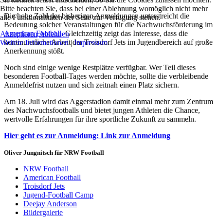
Bitte beachten Sie, dass bei einer Ablehnung womöglich nicht mehr
Die hohe Zahl der bisherigen Anmeldungen unterstreicht die
alle Funktionalitäten der Seite zur Verfügung stehen.
Bedeutung solcher Veranstaltungen für die Nachwuchsförderung im
American Football
. Gleichzeitig zeigt das Interesse, dass die
Akzeptieren
Ablehnen
kontinuierliche Arbeit der Troisdorf Jets im Jugendbereich auf große
Weitere Informationen
|
Impressum
Anerkennung stößt.
Noch sind einige wenige Restplätze verfügbar. Wer Teil dieses
besonderen Football-Tages werden möchte, sollte die verbleibende
Anmeldefrist nutzen und sich zeitnah einen Platz sichern.
Am 18. Juli wird das Aggerstadion damit einmal mehr zum Zentrum
des Nachwuchsfootballs und bietet jungen Athleten die Chance,
wertvolle Erfahrungen für ihre sportliche Zukunft zu sammeln.
Hier geht es zur Anmeldung: Link zur Anmeldung
Oliver Jungnitsch für NRW Football
NRW Football
American Football
Troisdorf Jets
Jugend-Football Camp
Deejay Anderson
Bildergalerie