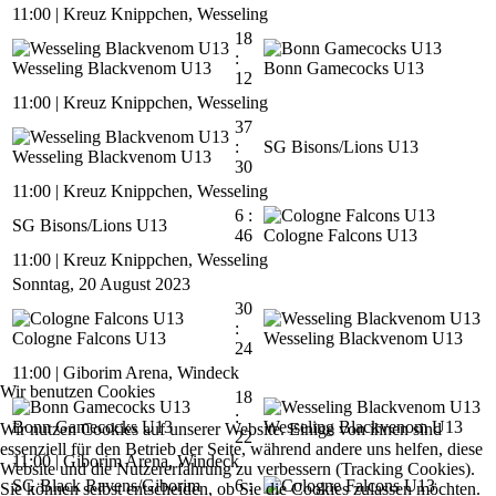
11:00
|
Kreuz Knippchen, Wesseling
18
:
Wesseling Blackvenom U13
Bonn Gamecocks U13
12
11:00
|
Kreuz Knippchen, Wesseling
37
:
SG Bisons/Lions U13
Wesseling Blackvenom U13
30
11:00
|
Kreuz Knippchen, Wesseling
6 :
SG Bisons/Lions U13
46
Cologne Falcons U13
11:00
|
Kreuz Knippchen, Wesseling
Sonntag, 20 August 2023
30
:
Cologne Falcons U13
Wesseling Blackvenom U13
24
11:00
|
Giborim Arena, Windeck
Wir benutzen Cookies
18
:
Bonn Gamecocks U13
Wesseling Blackvenom U13
Wir nutzen Cookies auf unserer Website. Einige von ihnen sind
22
essenziell für den Betrieb der Seite, während andere uns helfen, diese
11:00
|
Giborim Arena, Windeck
Website und die Nutzererfahrung zu verbessern (Tracking Cookies).
SG Black Ravens/Giborim
6 :
Sie können selbst entscheiden, ob Sie die Cookies zulassen möchten.