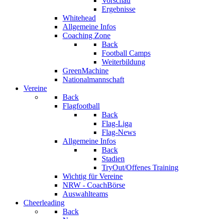
Vorschau
Ergebnisse
Whitehead
Allgemeine Infos
Coaching Zone
Back
Football Camps
Weiterbildung
GreenMachine
Nationalmannschaft
Vereine
Back
Flagfootball
Back
Flag-Liga
Flag-News
Allgemeine Infos
Back
Stadien
TryOut/Offenes Training
Wichtig für Vereine
NRW - CoachBörse
Auswahlteams
Cheerleading
Back