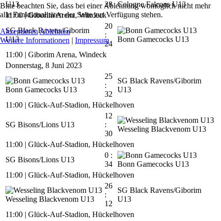
U13
28
Cologne Falcons U13
Bitte beachten Sie, dass bei einer Ablehnung womöglich nicht mehr
alle Funktionalitäten der Seite zur Verfügung stehen.
11:00
|
Giborim Arena, Windeck
20
SG Black Ravens/Giborim
Akzeptieren
Ablehnen
:
U13
Bonn Gamecocks U13
Weitere Informationen
|
Impressum
24
11:00
|
Giborim Arena, Windeck
Donnerstag, 8 Juni 2023
25
SG Black Ravens/Giborim
:
Bonn Gamecocks U13
U13
32
11:00
|
Glück-Auf-Stadion, Hückelhoven
12
SG Bisons/Lions U13
:
Wesseling Blackvenom U13
30
11:00
|
Glück-Auf-Stadion, Hückelhoven
0 :
SG Bisons/Lions U13
34
Bonn Gamecocks U13
11:00
|
Glück-Auf-Stadion, Hückelhoven
26
SG Black Ravens/Giborim
:
Wesseling Blackvenom U13
U13
12
11:00
|
Glück-Auf-Stadion, Hückelhoven