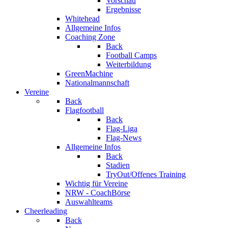
Vorschau
Ergebnisse
Whitehead
Allgemeine Infos
Coaching Zone
Back
Football Camps
Weiterbildung
GreenMachine
Nationalmannschaft
Vereine
Back
Flagfootball
Back
Flag-Liga
Flag-News
Allgemeine Infos
Back
Stadien
TryOut/Offenes Training
Wichtig für Vereine
NRW - CoachBörse
Auswahlteams
Cheerleading
Back