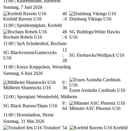
11:00
|
Radrennbahn, Bielefeld
Sonntag, 7 Juni 2026
40
Krefeld Ravens U16
: 0
Duisburg Vikings U16
11:00
|
Sprödentalplatz, Krefeld
49
SG Bulldogs/White Hawks
Bochum Rebels U16
: 6
U16
11:00
|
SpA Schultenhof, Bochum
12
SG Blackvenom/Gamecocks
:
SG Firehawks/Wolfpack U16
U16
28
11:00
|
Kreuz Knippchen, Wesseling
Samstag, 6 Juni 2026
0 :
Mülheim Shamrocks U16
36
Essen Assindia Cardinals U16
12:00
|
Sportplatz Wenderfeld, Mülheim
8 :
SG Black Barons/Titans U16
64
Münster ASC Phoenix U16
11:00
|
Horststadion, Herne
Sonntag, 31 Mai 2026
Troisdorf
54
Krefeld