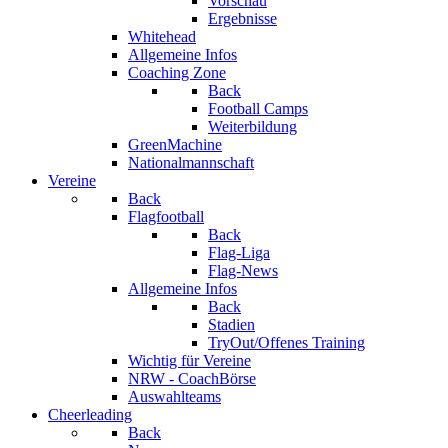
Vorschau
Ergebnisse
Whitehead
Allgemeine Infos
Coaching Zone
Back
Football Camps
Weiterbildung
GreenMachine
Nationalmannschaft
Vereine
Back
Flagfootball
Back
Flag-Liga
Flag-News
Allgemeine Infos
Back
Stadien
TryOut/Offenes Training
Wichtig für Vereine
NRW - CoachBörse
Auswahlteams
Cheerleading
Back