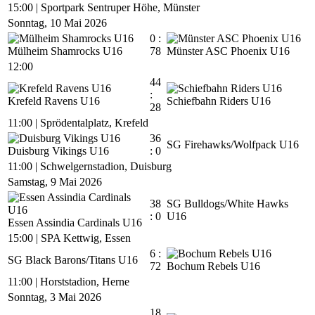
15:00
|
Sportpark Sentruper Höhe, Münster
Sonntag, 10 Mai 2026
0 :
Mülheim Shamrocks U16
78
Münster ASC Phoenix U16
12:00
44
:
Krefeld Ravens U16
Schiefbahn Riders U16
28
11:00
|
Sprödentalplatz, Krefeld
36
SG Firehawks/Wolfpack U16
Duisburg Vikings U16
: 0
11:00
|
Schwelgernstadion, Duisburg
Samstag, 9 Mai 2026
38
SG Bulldogs/White Hawks
: 0
U16
Essen Assindia Cardinals U16
15:00
|
SPA Kettwig, Essen
6 :
SG Black Barons/Titans U16
72
Bochum Rebels U16
11:00
|
Horststadion, Herne
Sonntag, 3 Mai 2026
18