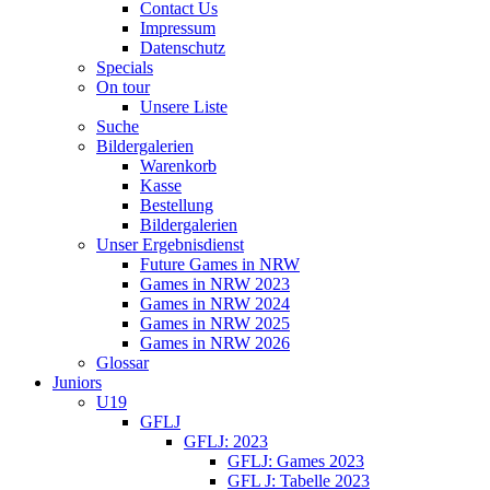
Contact Us
Impressum
Datenschutz
Specials
On tour
Unsere Liste
Suche
Bildergalerien
Warenkorb
Kasse
Bestellung
Bildergalerien
Unser Ergebnisdienst
Future Games in NRW
Games in NRW 2023
Games in NRW 2024
Games in NRW 2025
Games in NRW 2026
Glossar
Juniors
U19
GFLJ
GFLJ: 2023
GFLJ: Games 2023
GFL J: Tabelle 2023