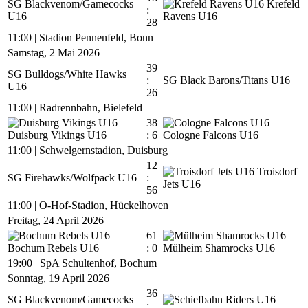
SG Blackvenom/Gamecocks
Krefeld
:
U16
Ravens U16
28
11:00
|
Stadion Pennenfeld, Bonn
Samstag, 2 Mai 2026
39
SG Bulldogs/White Hawks
:
SG Black Barons/Titans U16
U16
26
11:00
|
Radrennbahn, Bielefeld
38
Duisburg Vikings U16
: 6
Cologne Falcons U16
11:00
|
Schwelgernstadion, Duisburg
12
Troisdorf
SG Firehawks/Wolfpack U16
:
Jets U16
56
11:00
|
O-Hof-Stadion, Hückelhoven
Freitag, 24 April 2026
61
Bochum Rebels U16
: 0
Mülheim Shamrocks U16
19:00
|
SpA Schultenhof, Bochum
Sonntag, 19 April 2026
36
SG Blackvenom/Gamecocks
: