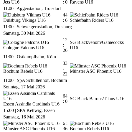
Jets U16
: 0
Ravens U16
11:00
|
Aggerstadion, Troisdorf
44
Duisburg Vikings U16
: 6
Schiefbahn Riders U16
11:00
|
Schwelgernstadion, Duisburg
Samstag, 30 Mai 2026
12
SG Blackvenom/Gamecocks
:
Cologne Falcons U16
U16
26
11:00
|
Ostkampfbahn, Köln
33
:
Bochum Rebels U16
Münster ASC Phoenix U16
22
11:00
|
SpA Schultenhof, Bochum
Sonntag, 17 Mai 2026
64
SG Black Barons/Titans U16
: 0
Essen Assindia Cardinals U16
15:00
|
SPA Kettwig, Essen
Samstag, 16 Mai 2026
6 :
Münster ASC Phoenix U16
36
Bochum Rebels U16