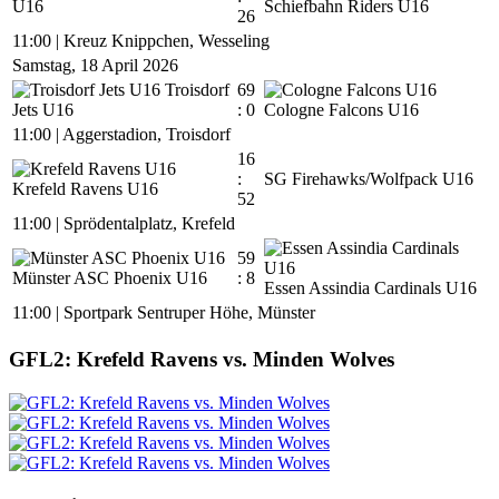
U16
Schiefbahn Riders U16
26
11:00
|
Kreuz Knippchen, Wesseling
Samstag, 18 April 2026
Troisdorf
69
Jets U16
: 0
Cologne Falcons U16
11:00
|
Aggerstadion, Troisdorf
16
:
SG Firehawks/Wolfpack U16
Krefeld Ravens U16
52
11:00
|
Sprödentalplatz, Krefeld
59
Münster ASC Phoenix U16
: 8
Essen Assindia Cardinals U16
11:00
|
Sportpark Sentruper Höhe, Münster
GFL2: Krefeld Ravens vs. Minden Wolves