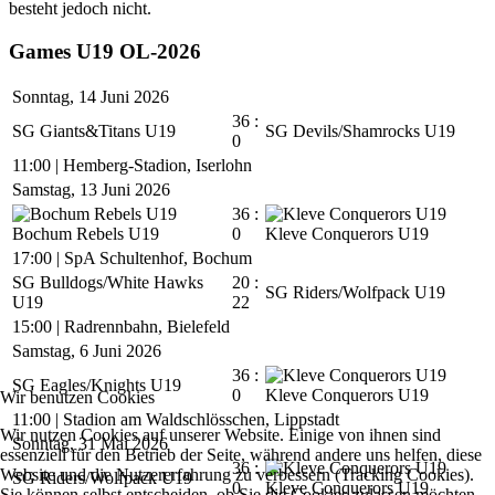
besteht jedoch nicht.
Games U19 OL-2026
Sonntag, 14 Juni 2026
36 :
SG Giants&Titans U19
SG Devils/Shamrocks U19
0
11:00
|
Hemberg-Stadion, Iserlohn
Samstag, 13 Juni 2026
36 :
Bochum Rebels U19
0
Kleve Conquerors U19
17:00
|
SpA Schultenhof, Bochum
SG Bulldogs/White Hawks
20 :
SG Riders/Wolfpack U19
U19
22
15:00
|
Radrennbahn, Bielefeld
Samstag, 6 Juni 2026
36 :
SG Eagles/Knights U19
0
Kleve Conquerors U19
Wir benutzen Cookies
11:00
|
Stadion am Waldschlösschen, Lippstadt
Wir nutzen Cookies auf unserer Website. Einige von ihnen sind
Sonntag, 31 Mai 2026
essenziell für den Betrieb der Seite, während andere uns helfen, diese
36 :
Website und die Nutzererfahrung zu verbessern (Tracking Cookies).
SG Riders/Wolfpack U19
0
Kleve Conquerors U19
Sie können selbst entscheiden, ob Sie die Cookies zulassen möchten.