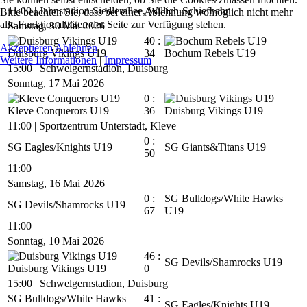
11:00
|
Jahnstadion Siedlerallee, Willich-Schiefbahn
Bitte beachten Sie, dass bei einer Ablehnung womöglich nicht mehr
alle Funktionalitäten der Seite zur Verfügung stehen.
Samstag, 30 Mai 2026
40 :
Akzeptieren
Ablehnen
Duisburg Vikings U19
34
Bochum Rebels U19
Weitere Informationen
|
Impressum
15:00
|
Schwelgernstadion, Duisburg
Sonntag, 17 Mai 2026
0 :
Kleve Conquerors U19
36
Duisburg Vikings U19
11:00
|
Sportzentrum Unterstadt, Kleve
0 :
SG Eagles/Knights U19
SG Giants&Titans U19
50
11:00
Samstag, 16 Mai 2026
0 :
SG Bulldogs/White Hawks
SG Devils/Shamrocks U19
67
U19
11:00
Sonntag, 10 Mai 2026
46 :
SG Devils/Shamrocks U19
Duisburg Vikings U19
0
15:00
|
Schwelgernstadion, Duisburg
SG Bulldogs/White Hawks
41 :
SG Eagles/Knights U19