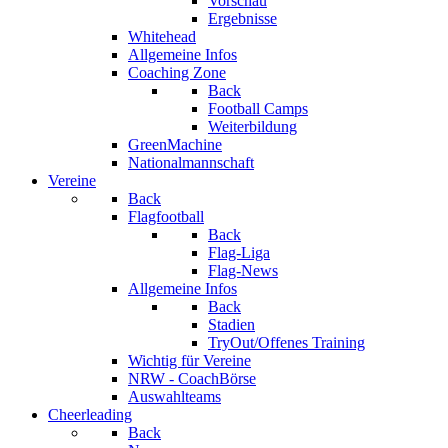
Vorschau
Ergebnisse
Whitehead
Allgemeine Infos
Coaching Zone
Back
Football Camps
Weiterbildung
GreenMachine
Nationalmannschaft
Vereine
Back
Flagfootball
Back
Flag-Liga
Flag-News
Allgemeine Infos
Back
Stadien
TryOut/Offenes Training
Wichtig für Vereine
NRW - CoachBörse
Auswahlteams
Cheerleading
Back