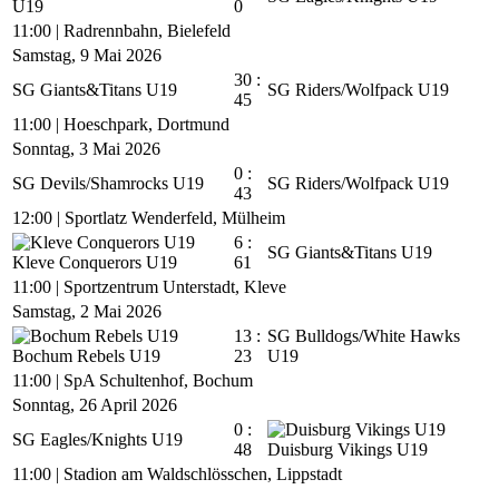
U19
0
11:00
|
Radrennbahn, Bielefeld
Samstag, 9 Mai 2026
30 :
SG Giants&Titans U19
SG Riders/Wolfpack U19
45
11:00
|
Hoeschpark, Dortmund
Sonntag, 3 Mai 2026
0 :
SG Devils/Shamrocks U19
SG Riders/Wolfpack U19
43
12:00
|
Sportlatz Wenderfeld, Mülheim
6 :
SG Giants&Titans U19
Kleve Conquerors U19
61
11:00
|
Sportzentrum Unterstadt, Kleve
Samstag, 2 Mai 2026
13 :
SG Bulldogs/White Hawks
Bochum Rebels U19
23
U19
11:00
|
SpA Schultenhof, Bochum
Sonntag, 26 April 2026
0 :
SG Eagles/Knights U19
48
Duisburg Vikings U19
11:00
|
Stadion am Waldschlösschen, Lippstadt