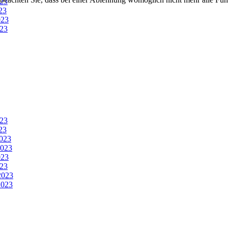
23
23
023
23
23
23
023
2023
023
23
2023
023