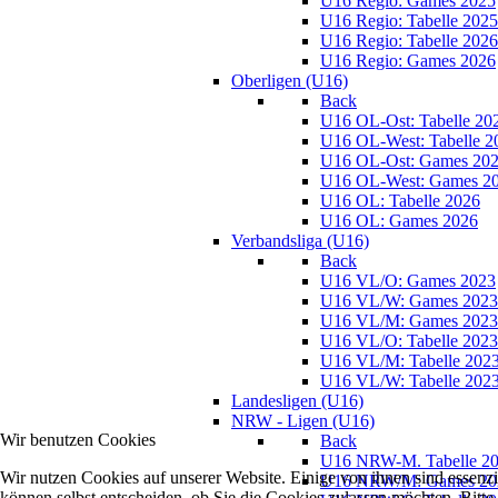
U16 Regio: Games 2025
U16 Regio: Tabelle 2025
U16 Regio: Tabelle 2026
U16 Regio: Games 2026
Oberligen (U16)
Back
U16 OL-Ost: Tabelle 20
U16 OL-West: Tabelle 2
U16 OL-Ost: Games 20
U16 OL-West: Games 2
U16 OL: Tabelle 2026
U16 OL: Games 2026
Verbandsliga (U16)
Back
U16 VL/O: Games 2023
U16 VL/W: Games 2023
U16 VL/M: Games 2023
U16 VL/O: Tabelle 2023
U16 VL/M: Tabelle 202
U16 VL/W: Tabelle 202
Landesligen (U16)
NRW - Ligen (U16)
Wir benutzen Cookies
Back
U16 NRW-M. Tabelle 2
Wir nutzen Cookies auf unserer Website. Einige von ihnen sind essenzi
U16 NRW/M: Games 20
können selbst entscheiden, ob Sie die Cookies zulassen möchten. Bitte