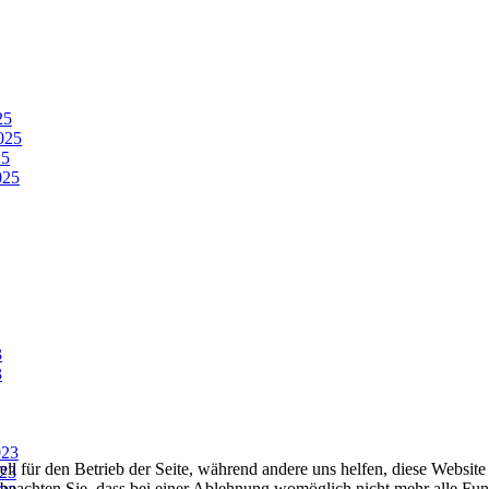
25
025
25
025
3
3
023
ell für den Betrieb der Seite, während andere uns helfen, diese Websit
23
 beachten Sie, dass bei einer Ablehnung womöglich nicht mehr alle Funk