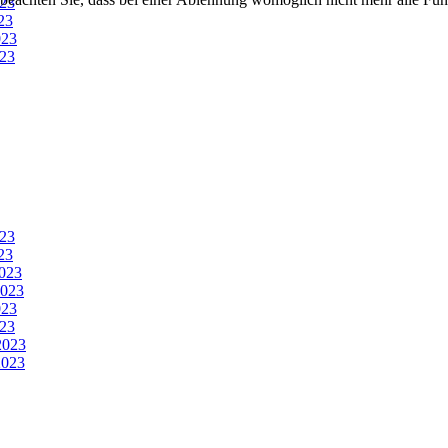
23
23
023
23
23
23
023
2023
023
23
2023
023