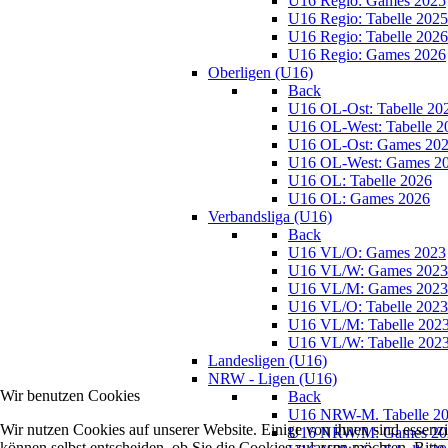
U16 Regio: Games 2025
U16 Regio: Tabelle 2025
U16 Regio: Tabelle 2026
U16 Regio: Games 2026
Oberligen (U16)
Back
U16 OL-Ost: Tabelle 20
U16 OL-West: Tabelle 2
U16 OL-Ost: Games 20
U16 OL-West: Games 2
U16 OL: Tabelle 2026
U16 OL: Games 2026
Verbandsliga (U16)
Back
U16 VL/O: Games 2023
U16 VL/W: Games 2023
U16 VL/M: Games 2023
U16 VL/O: Tabelle 2023
U16 VL/M: Tabelle 202
U16 VL/W: Tabelle 202
Landesligen (U16)
NRW - Ligen (U16)
Wir benutzen Cookies
Back
U16 NRW-M. Tabelle 2
Wir nutzen Cookies auf unserer Website. Einige von ihnen sind essenzi
U16 NRW/M: Games 20
können selbst entscheiden, ob Sie die Cookies zulassen möchten. Bitte