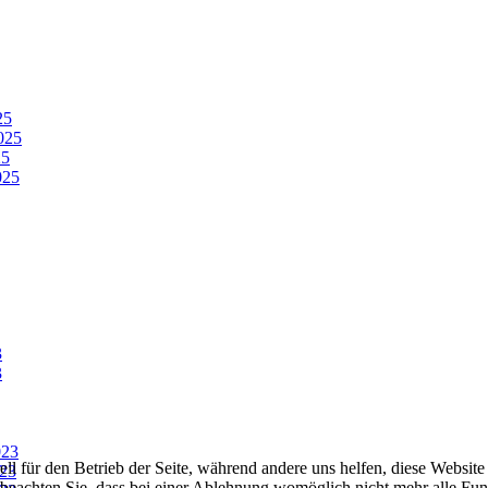
25
025
25
025
3
3
023
ell für den Betrieb der Seite, während andere uns helfen, diese Websit
23
 beachten Sie, dass bei einer Ablehnung womöglich nicht mehr alle Funk