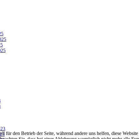
25
025
25
025
3
3
023
ell für den Betrieb der Seite, während andere uns helfen, diese Websit
23
 beachten Sie, dass bei einer Ablehnung womöglich nicht mehr alle Funk