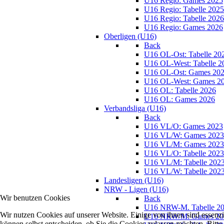
U16 Regio: Games 2025
U16 Regio: Tabelle 2025
U16 Regio: Tabelle 2026
U16 Regio: Games 2026
Oberligen (U16)
Back
U16 OL-Ost: Tabelle 20
U16 OL-West: Tabelle 2
U16 OL-Ost: Games 20
U16 OL-West: Games 2
U16 OL: Tabelle 2026
U16 OL: Games 2026
Verbandsliga (U16)
Back
U16 VL/O: Games 2023
U16 VL/W: Games 2023
U16 VL/M: Games 2023
U16 VL/O: Tabelle 2023
U16 VL/M: Tabelle 202
U16 VL/W: Tabelle 202
Landesligen (U16)
NRW - Ligen (U16)
Wir benutzen Cookies
Back
U16 NRW-M. Tabelle 2
Wir nutzen Cookies auf unserer Website. Einige von ihnen sind essenzi
U16 NRW/M: Games 20
können selbst entscheiden, ob Sie die Cookies zulassen möchten. Bitte