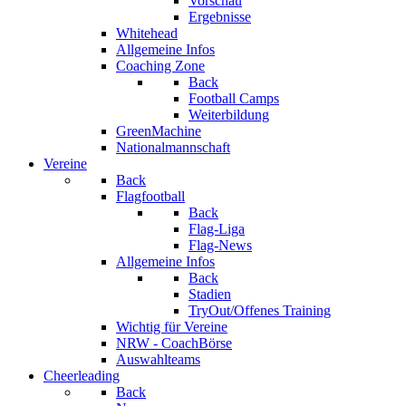
Vorschau
Ergebnisse
Whitehead
Allgemeine Infos
Coaching Zone
Back
Football Camps
Weiterbildung
GreenMachine
Nationalmannschaft
Vereine
Back
Flagfootball
Back
Flag-Liga
Flag-News
Allgemeine Infos
Back
Stadien
TryOut/Offenes Training
Wichtig für Vereine
NRW - CoachBörse
Auswahlteams
Cheerleading
Back