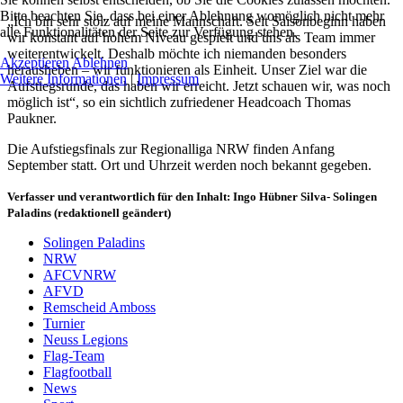
Bitte beachten Sie, dass bei einer Ablehnung womöglich nicht mehr
„Ich bin sehr stolz auf meine Mannschaft. Seit Saisonbeginn haben
alle Funktionalitäten der Seite zur Verfügung stehen.
wir konstant auf hohem Niveau gespielt und uns als Team immer
weiterentwickelt. Deshalb möchte ich niemanden besonders
Akzeptieren
Ablehnen
herausheben – wir funktionieren als Einheit. Unser Ziel war die
Weitere Informationen
|
Impressum
Aufstiegsrunde, das haben wir erreicht. Jetzt schauen wir, was noch
möglich ist“, so ein sichtlich zufriedener Headcoach Thomas
Paukner.
Die Aufstiegsfinals zur Regionalliga NRW finden Anfang
September statt. Ort und Uhrzeit werden noch bekannt gegeben.
Verfasser und verantwortlich für den Inhalt: Ingo Hübner Silva- Solingen
Paladins (
redaktionell geändert)
Solingen Paladins
NRW
AFCVNRW
AFVD
Remscheid Amboss
Turnier
Neuss Legions
Flag-Team
Flagfootball
News