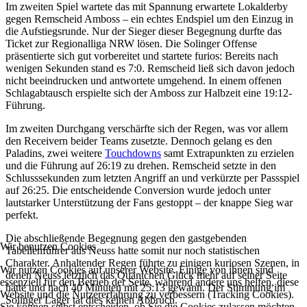
Im zweiten Spiel wartete das mit Spannung erwartete Lokalderby
gegen Remscheid Amboss – ein echtes Endspiel um den Einzug in
die Aufstiegsrunde. Nur der Sieger dieser Begegnung durfte das
Ticket zur Regionalliga NRW lösen. Die Solinger Offense
präsentierte sich gut vorbereitet und startete furios: Bereits nach
wenigen Sekunden stand es 7:0. Remscheid ließ sich davon jedoch
nicht beeindrucken und antwortete umgehend. In einem offenen
Schlagabtausch erspielte sich der Amboss zur Halbzeit eine 19:12-
Führung.
Im zweiten Durchgang verschärfte sich der Regen, was vor allem
den Receivern beider Teams zusetzte. Dennoch gelang es den
Paladins, zwei weitere
Touchdowns
samt Extrapunkten zu erzielen
und die Führung auf 26:19 zu drehen. Remscheid setzte in den
Schlusssekunden zum letzten Angriff an und verkürzte per Passspiel
auf 26:25. Die entscheidende Conversion wurde jedoch unter
lautstarker Unterstützung der Fans gestoppt – der knappe Sieg war
perfekt.
Die abschließende Begegnung gegen den gastgebenden
Wir benutzen Cookies
Tabellenführer aus Neuss hatte somit nur noch statistischen
Charakter. Anhaltender Regen führte zu einigen kuriosen Szenen, in
Wir nutzen Cookies auf unserer Website. Einige von ihnen sind
denen Neuss letztlich das Quäntchen Glück mehr auf seiner Seite
essenziell für den Betrieb der Seite, während andere uns helfen, diese
hatte und nach 40 Minuten mit 25:13 gewann. Der Stimmung im
Website und die Nutzererfahrung zu verbessern (Tracking Cookies).
Solinger Lager tat dies keinen Abbruch.
Sie können selbst entscheiden, ob Sie die Cookies zulassen möchten.