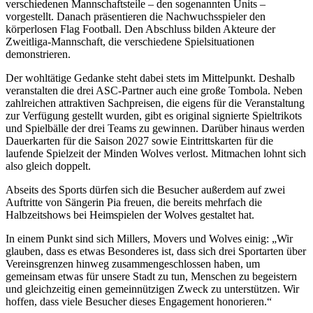
verschiedenen Mannschaftsteile – den sogenannten Units –
vorgestellt. Danach präsentieren die Nachwuchsspieler den
körperlosen Flag Football. Den Abschluss bilden Akteure der
Zweitliga-Mannschaft, die verschiedene Spielsituationen
demonstrieren.
Der wohltätige Gedanke steht dabei stets im Mittelpunkt. Deshalb
veranstalten die drei ASC-Partner auch eine große Tombola. Neben
zahlreichen attraktiven Sachpreisen, die eigens für die Veranstaltung
zur Verfügung gestellt wurden, gibt es original signierte Spieltrikots
und Spielbälle der drei Teams zu gewinnen. Darüber hinaus werden
Dauerkarten für die Saison 2027 sowie Eintrittskarten für die
laufende Spielzeit der Minden Wolves verlost. Mitmachen lohnt sich
also gleich doppelt.
Abseits des Sports dürfen sich die Besucher außerdem auf zwei
Auftritte von Sängerin Pia freuen, die bereits mehrfach die
Halbzeitshows bei Heimspielen der Wolves gestaltet hat.
In einem Punkt sind sich Millers, Movers und Wolves einig: „Wir
glauben, dass es etwas Besonderes ist, dass sich drei Sportarten über
Vereinsgrenzen hinweg zusammengeschlossen haben, um
gemeinsam etwas für unsere Stadt zu tun, Menschen zu begeistern
und gleichzeitig einen gemeinnützigen Zweck zu unterstützen. Wir
hoffen, dass viele Besucher dieses Engagement honorieren.“