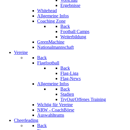
Vorschau
Ergebnisse
Whitehead
Allgemeine Infos
Coaching Zone
Back
Football Camps
Weiterbildung
GreenMachine
Nationalmannschaft
Vereine
Back
Flagfootball
Back
Flag-Liga
Flag-News
Allgemeine Infos
Back
Stadien
TryOut/Offenes Training
Wichtig für Vereine
NRW - CoachBörse
Auswahlteams
Cheerleading
Back