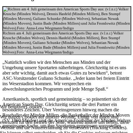
Richten am 4. Juli gemeinsam den American Sports Day aus: (v.l.n.r.) Volker
Krusche (Minden Wolves), Dennis Hasfeld (Minden Millers), Ben Stumpf
(Minden Movers), Guliano Schunke (Minden Wolves), Sebastian Nowak
(Minden Movers), Justin Bade (Minden Millers) und Julia Fromlowitz (Minden
Wolves).Foto: Anna-Lena Wiegmann/Indigo
„Natürlich wollen wir den Menschen aus Minden und der
Umgebung unsere Sportarten näherbringen. Gleichzeitig ist es uns
aber sehr wichtig, damit auch etwas Gutes zu bewirken“, betont
ASC-Vorsitzender Guliano Schunke. „Jeder kann bei freiem Eintritt
ins Weserstadion kommen. Wir versprechen ein
abwechslungsreiches Programm und jede Menge Spaß.“
Amerikanisch, sportlich und gemeinnützig – so präsentiert sich der
American Sports Day. Gleichzeitig setzen die drei Partner ein
Wir benutzen Cookies
besonderes Zeichen. Über Vereinsgrenzen hinweg machen die
Baseballer der Minden Millers, die Basketballer der Minden Movers
Wir nutzen Cookies auf unserer Website. Einige von ihnen sind
(SV 1860 Minden) und die American Footballer der Minden Wolves
essenziell für den Betrieb der Seite, während andere uns helfen, diese
gemeinsame Sache, um ihre Sportarten gemeinsam vorzustellen.
Website und die Nutzererfahrung zu verbessern (Tracking Cookies).
Sie können selbst entscheiden, ob Sie die Cookies zulassen möchten.