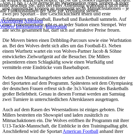
Von 11 bis 17 Uhr herrscht im Weserstadion reges Treiben. Kinder
Bitte beachten Sie, dass bei einer Ablehnung womöglich nicht mehr
und Jugendliche können an insgesamt sechs Mitmachstationen – je
alle Funktionalitäten der Seite zur Verfügung stehen.
zwei pro Sportart – ihre Geschicklichkeit testen und erste
Erfahrungen mit Football, Baseball und Basketball sammeln. Auf
Akzeptieren
Ablehnen
einer Teilnehmerkarte gibt es an jeder Station einen Stempel. Wer
Weitere Informationen
|
Impressum
alle sechs gesammelt hat, darf sich auf attraktive Preise freuen.
Die Movers bieten einen Dribbling-Parcours sowie eine Wurfstation
an. Bei den Wolves dreht sich alles um das Football-Ei. Neben
einem Wurfnetz wartet ein von Wolves-Partner Jacob & Söhne
entwickeltes Zielwurfgerät auf die Besucher. Die Millers
präsentieren einen Schlagkäfig sowie einen Wurfkäfig und
vermitteln erste Eindrücke vom Baseballsport.
Neben den Mitmachangeboten stehen auch Demonstrationen der
drei Sportarten auf dem Programm. Spätestens seit dem Olympiasieg
der deutschen Frauen erfreut sich die 3x3-Variante des Basketballs
großer Beliebtheit. Genau in diesem Format werden am Samstag
zwei Turniere in unterschiedlichen Altersklassen ausgetragen.
Auch auf dem Rasen des Weserstadions ist einiges geboten. Die
Millers bestreiten ein Showspiel und laden zusätzlich zu
Mitmachaktionen ein. Die Wolves eröffnen ihr Programm mit ihrer
U13-Tackle-Mannschaft, die Einblicke in den Trainingsalltag gibt.
Anschließend wird die Sportart
American Football
anhand ihrer