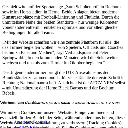
Gespielt wird auf der Sportanlage „Zum Schultenhof“ in Bochum
sowie im Horststadion in Herne. Beide Anlagen bieten moderne
Kunstrasenplätze mit Football-Linierung und Flutlicht. Durch die
unmittelbare Nähe der beiden Standorte – nur wenige Kilometer
voneinander entfernt – entstehen optimale und vor allem gleiche
Bedingungen für alle Teams.
„Mit der Website schaffen wir eine zentrale Plattform für alle, die
das Turnier begleiten wollen – von Spielern, Officials und Coaches
bis hin zu Fans und Medien“, sagt Verbandspräsident Peter
Springwald. „In den kommenden Monaten wird die Seite weiter
wachsen und uns bis zum Turnier im Oktober begleiten.“
Das Jugendländerturnier bringt die U18-Auswahlteams der
Bundesländer zusammen und ist für viele Talente der erste Schritt in
Richtung Nationalmannschaft. Ausrichter ist der AFCV NRW selbst
– mit Unterstützung der Herne Black Barons und der Bochum
Rebels.
Wir benutzen Cookies
Verfasser und verantwortlich für den Inhalt: Andreas Heinen - AFCV NRW
Wir nutzen Cookies auf unserer Website. Einige von ihnen sind
essenziell für den Betrieb der Seite, während andere uns helfen, diese
American Football
Website und die Nutzererfahrung zu verbessern (Tracking Cookies).
AFCVNRW
Sie können selbst entscheiden, ob Sie die Cookies zulassen möchten.