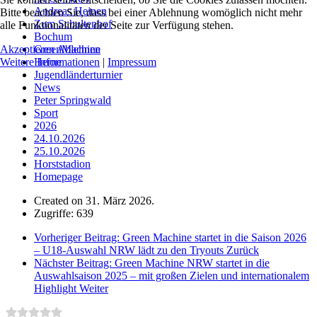
Andreas Heinen
Bitte beachten Sie, dass bei einer Ablehnung womöglich nicht mehr
Zum Schultenhof
alle Funktionalitäten der Seite zur Verfügung stehen.
Bochum
Akzeptieren
Ablehnen
GreenMachine
Weitere Informationen
|
Impressum
Herne
Jugendländerturnier
News
Peter Springwald
Sport
2026
24.10.2026
25.10.2026
Horststadion
Homepage
Created on 31. März 2026.
Zugriffe: 639
Vorheriger Beitrag: Green Machine startet in die Saison 2026
– U18-Auswahl NRW lädt zu den Tryouts
Zurück
Nächster Beitrag: Green Machine NRW startet in die
Auswahlsaison 2025 – mit großen Zielen und internationalem
Highlight
Weiter