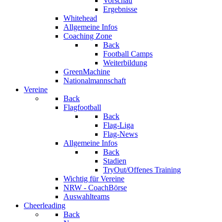
Vorschau
Ergebnisse
Whitehead
Allgemeine Infos
Coaching Zone
Back
Football Camps
Weiterbildung
GreenMachine
Nationalmannschaft
Vereine
Back
Flagfootball
Back
Flag-Liga
Flag-News
Allgemeine Infos
Back
Stadien
TryOut/Offenes Training
Wichtig für Vereine
NRW - CoachBörse
Auswahlteams
Cheerleading
Back